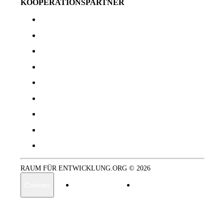
KOOPERATIONSPARTNER
Imaginas
Inner Development Goals
nodium.ai
Perceptify
isb MasterGroup
Timo Zett
Nicole Krüttgen
Today4Tomorrow
Monica Boos
RAUM FÜR ENTWICKLUNG.ORG © 2026
Cookies
Datenschutzerklärung
Impressum