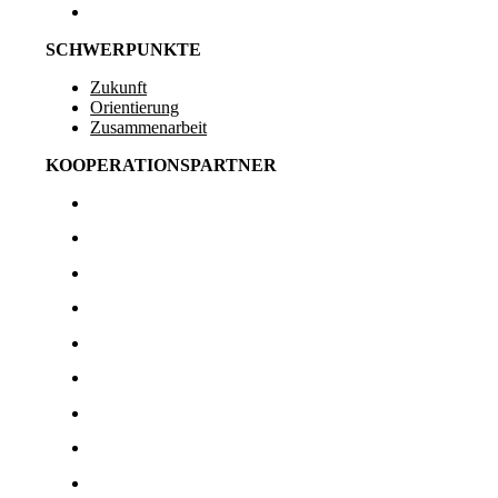
Kontakt
SCHWERPUNKTE
Zukunft
Orientierung
Zusammenarbeit
KOOPERATIONSPARTNER
Imaginas
Inner Development Goals
nodium.ai
Perceptify
isb MasterGroup
Timo Zett
Nicole Krüttgen
Today4Tomorrow
Monica Boos